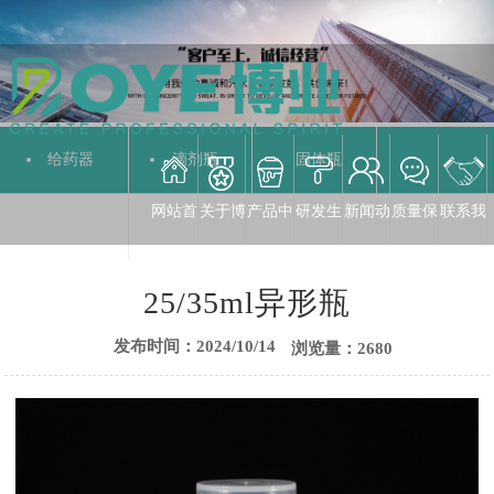
给药器
滴剂瓶
固体瓶
网站首
关于博
产品中
研发生
新闻动
质量保
联系我
液体瓶
25/35ml异形瓶
发布时间：2024/10/14
浏览量：2680
页
业
心
产
态
障
们