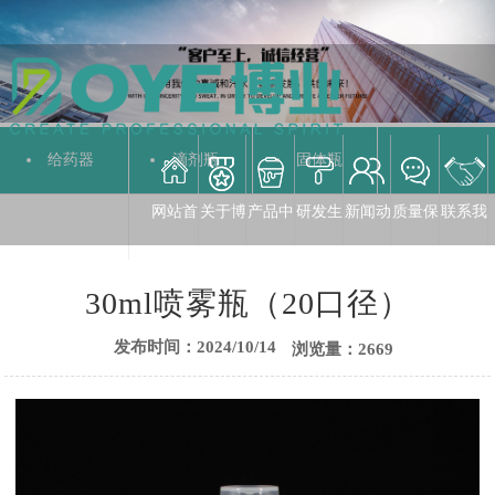
给药器
滴剂瓶
固体瓶
网站首
关于博
产品中
研发生
新闻动
质量保
联系我
液体瓶
30ml喷雾瓶（20口径）
发布时间：2024/10/14
浏览量：2669
页
业
心
产
态
障
们