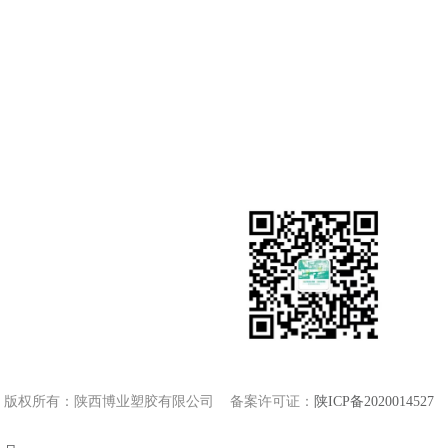
地 址：陕西省西咸新
科技产业园博业厂区
E-mail：xuxiaoyi@bdsj
博业官网：www.shaanxib
博迪官网：wwww.sxbdsj
扫一扫 关注我们
版权所有：陕西博业塑胶有限公司 备案许可证：
陕ICP备2020014527