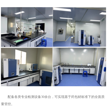
配备各类专业检测设备30余台，可实现基于药包材标准下的全面质
量管控。